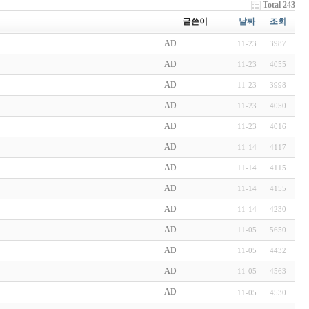
Total 243
글쓴이
날짜
조회
AD
11-23
3987
AD
11-23
4055
AD
11-23
3998
AD
11-23
4050
AD
11-23
4016
AD
11-14
4117
AD
11-14
4115
AD
11-14
4155
AD
11-14
4230
AD
11-05
5650
AD
11-05
4432
AD
11-05
4563
AD
11-05
4530