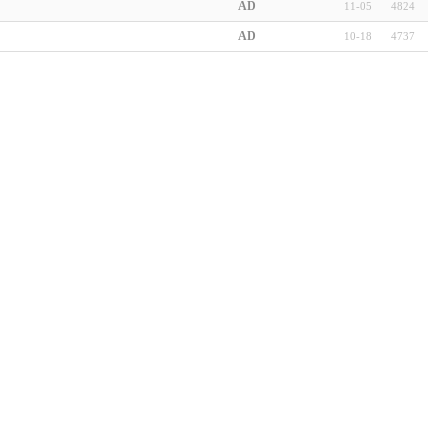
AD
11-05
4824
AD
10-18
4737