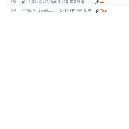
170
p2p 신용대출 대한 놀라운 내용 똑똑한 정보 - …
169
경마소식 【 rudak.top 】 실시간경마사이트 인…