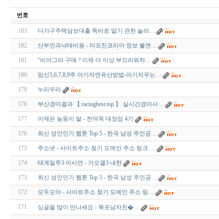
번호
183
다가구주택담보대출 똑바로 알기 관한 놀라…
182
산부인과낙태비용 - 미프진코리아 정보 불면…
181
“비아그라 구매 ? 이제 더 이상 부끄러워하…
180
임신5,6,7,8,9주 아기자연유산방법-아기지우는…
179
누리우리
178
부산경마결과 【 racingbest.top 】 실시간경마사…
177
이재은 늦둥이 딸 - 전여옥 대장암 4기
176
최신 성인인기 웹툰 Top 5 - 한국 남성 주인공…
175
주소넷 - 사이트주소 찾기 도메인 주소 링크 …
174
태계일주3 이시언 - 가오갤3 내한
173
최신 성인인기 웹툰 Top 5 - 한국 남성 주인공…
172
모두모아 - 사이트주소 찾기 도메인 주소 링…
171
싱글을 많이 만나세요 - 목­포­남­자­친­�…