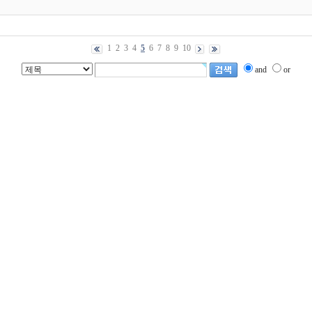
1
2
3
4
5
6
7
8
9
10
and
or