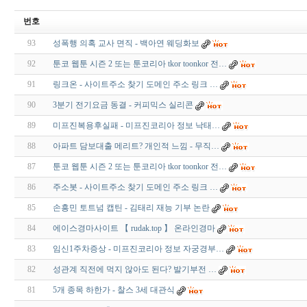
번호
93
성폭행 의혹 교사 면직 - 백아연 웨딩화보
92
툰코 웹툰 시즌 2 또는 툰코리아 tkor toonkor 전…
91
링크온 - 사이트주소 찾기 도메인 주소 링크 …
90
3분기 전기요금 동결 - 커피믹스 실리콘
89
미프진복용후실패 - 미프진코리아 정보 낙태…
88
아파트 담보대출 메리트? 개인적 느낌 - 무직…
87
툰코 웹툰 시즌 2 또는 툰코리아 tkor toonkor 전…
86
주소봇 - 사이트주소 찾기 도메인 주소 링크 …
85
손흥민 토트넘 캡틴 - 김태리 재능 기부 논란
84
에이스경마사이트 【 rudak.top 】 온라인경마
83
임신1주차증상 - 미프진코리아 정보 자궁경부…
82
성관계 직전에 먹지 않아도 된다? 발기부전 …
81
5개 종목 하한가 - 찰스 3세 대관식