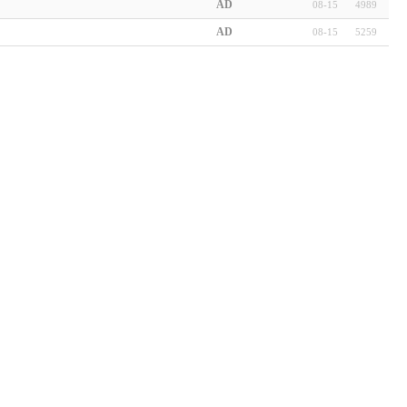
AD
08-15
4989
AD
08-15
5259