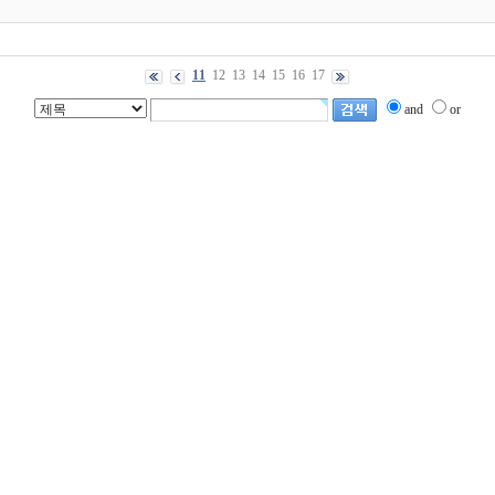
11
12
13
14
15
16
17
and
or