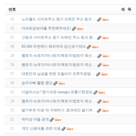
번호
제 목
33
노리월드 사이트주소 찾기 도메인 주소 링크 …
32
아파트담보대출 추천해주세요!
31
고링크 사이트주소 찾기 도메인 주소 링크 찾…
30
RU486 우먼메디 해외약국 임신초기약으
29
웹토끼-뉴토끼/마나토끼/북토끼/밤토끼 최신 …
28
웹토끼-뉴토끼/마나토끼/북토끼/밤토끼 최신 …
27
대한민국 남성을 위한 프릴리지 조루치료법 …
26
승우아빠 활동 중단
25
시알리스는? 찾기쉬운 kamagra 유통기한정보
24
웹토끼-뉴토끼/마나토끼/북토끼/밤토끼 최신 …
23
발기부전 치료 약 구매하기: 효과적인 발기부…
22
박지성 아들 공개
21
개인 신용대출 관련 모음