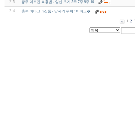
215
광주 미프진 복용법 - 임신 초기 5주 7주 9주 10…
214
충북 비­아그라진품 - 남자의 우위 : 비아그�…
1
2