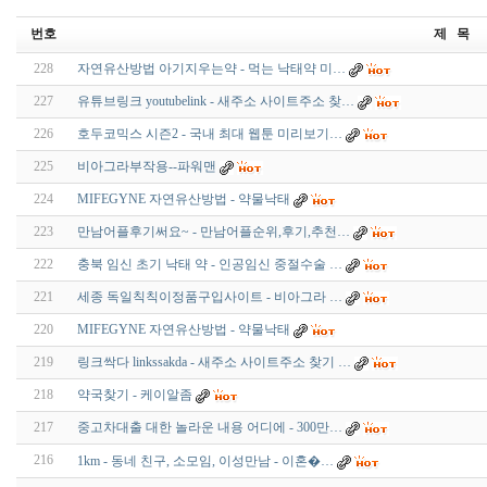
번호
제 목
228
자연유산방법 아기지우는약 - 먹는 낙태약 미…
227
유튜브링크 youtubelink - 새주소 사이트주소 찾…
226
호두코믹스 시즌2 - 국내 최대 웹툰 미리보기…
225
비아그라부작용--파워맨
224
MIFEGYNE 자연유산방법 - 약물낙태
223
만남어플후기써요~ - 만남어플순위,후기,추천…
222
충북 임신 초기 낙태 약 - 인공임신 중절수술 …
221
세종 독일칙칙이정품구입사이트 - 비아그라 …
220
MIFEGYNE 자연유산방법 - 약물낙태
219
링크싹다 linkssakda - 새주소 사이트주소 찾기 …
218
약국찾기 - 케이알좀
217
중고차대출 대한 놀라운 내용 어디에 - 300만…
216
1km - 동네 친구, 소모임, 이성만남 - 이­혼­�…