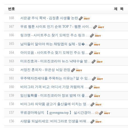
번호
제 목
168
서은광 주식 쪽박 - 김정훈 사생활 논란
167
무료 웹툰 사이트 인기 순위 TOP 7 - 웹툰 사이…
166
링크맨 - 사이트주소 찾기 도메인 주소 링크 …
165
남자들이 알아야 하는 채팅앱의 실체 - 믿­�…
164
아이모음 - 사이트주소 찾기 도메인 주소 링…
163
미프진효과 - 미프진코리아 뉴스 낙태수술 받…
162
서정진 혼외자 - 유은성 뇌암 판정
161
무주택자전세대출 주목하는 이유는? 알 수 있…
160
비아그라 가격 비교: 어디서 가장 저렴하게 …
159
임신될확률 - 미프진코리아 정보 밤에 더 좋…
158
비아그라 의약품 광고가 출산율에 미치는 영…
157
무료경마예상지 【 gyeongma.top 】 실시간경마…
(2)
156
사랑을 되살리세요: 비아그라로 인생을 바꿔…