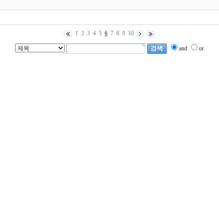
1
2
3
4
5
6
7
8
9
10
and
or