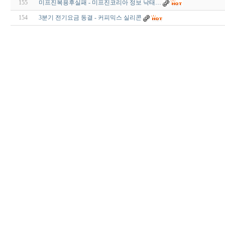
155
미프진복용후실패 - 미프진코리아 정보 낙태…
154
3분기 전기요금 동결 - 커피믹스 실리콘