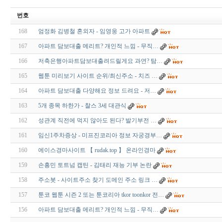
번호
168
엄정화 김병철 혼외자 - 임영웅 고가 아파트
167
아파트 담보대출 메리트? 개인적 느낌 - 무직…
166
저축은행아파트담보대출려드릴게요 과연? 탐…
165
웹툰 미리보기 사이트 순위/최신주소 - 치즈 …
164
아파트 담보대출 다양해요 정보 드려요 - 저…
163
5개 종목 하한가 - 찰스 3세 대관식
162
성관계 직전에 먹지 않아도 된다? 발기부전 …
161
임신1주차증상 - 미프진코리아 정보 자궁경부…
160
에이스경마사이트 【 rudak.top 】 온라인경마
159
손흥민 토트넘 캡틴 - 김태리 재능 기부 논란
158
주소봇 - 사이트주소 찾기 도메인 주소 링크 …
157
툰코 웹툰 시즌 2 또는 툰코리아 tkor toonkor 전…
156
아파트 담보대출 메리트? 개인적 느낌 - 무직…