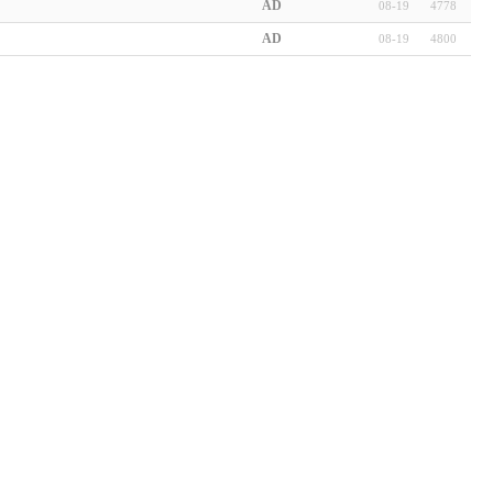
AD
08-19
4778
AD
08-19
4800