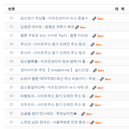
번호
제 목
93
임신초기 착상혈 - 미프진코리아 뉴스 중절수…
92
김용준 데이트 - 윤형빈 격투기 복귀
91
웹툰 무료로 보는 사이트 Top11 - 웹툰 미리보…
90
주소야 - 사이트주소 찾기 도메인 주소 링크 …
89
토스타 - 사이트주소 찾기 도메인 주소 링크 …
88
임신될확률 - 미프진코리아 정보 밤에 더 좋…
87
경마사이트 추천 【 racingbest.top 】 실시간경…
86
뉴토끼 웹툰 NEWTOKI 최신 주소 바로가기 - 무료…
85
임신중절약선택 - 미프진코리아 뉴스 낙태 관…
84
따봉링크 - 사이트주소 찾기 도메인 주소 링…
83
모두모아 - 사이트주소 찾기 도메인 주소 링…
82
싱글을 많이 만나세요 - 목­포­남­자­친­�…
81
노현정 남편 정대선 - 서울백병원 진료 종료
(1)