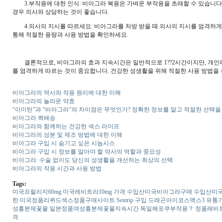
3.부작용에 대한 인식: 비아그라 복용은 가벼운 부작용을 초래할 수 있습니다. 
경우 의사와 상담하는 것이 좋습니다.
4.의사의 지시를 따르세요: 비아그라를 처방 받을 때 의사의 지시를 엄격하게 
통해 적절한 용량과 사용 방법을 확인하세요.
결론적으로, 비아그라의 효과 지속시간은 일반적으로 1??2시간이지만, 개인에
를 엄격하게 따르는 것이 중요합니다. 건강한 성생활을 위해 적절한 사용 방법을
비아그라의 역사와 작용 원리에 대한 이해
비아그라의 놀라운 약효
“이미틴”과 “비아그라”의 차이점은 무엇인가? 정확한 정보를 알고 적절한 선택을
비아그라 퀵배송
비아그라와 함께하는 건강한 섹스 라이프
비아그라의 성분 및 제조 방법에 대한 이해
비아그라 구입 시 숨기고 싶은 시놉시스
비아그라 구입 시 정보를 알아야 할 약사의 역할과 중요성
비아그라: 수술 없이도 당신의 성생활을 개선하는 최상의 선택
비아그라의 작용 시간과 사용 방법
Tags:
미국프­릴리지60mg
미국레­비트라10mg 가격
수입산미국비­아그라구매
수입산미국
한
미국정품리퀴드섹스정품구매사이트
Sentrip 구입
드래곤아이코스맥스3 유통
성흥분제꽃물
일본정품여성흥분제꽃물지속시간
독일해포쿠부작용？
정품레­비
격