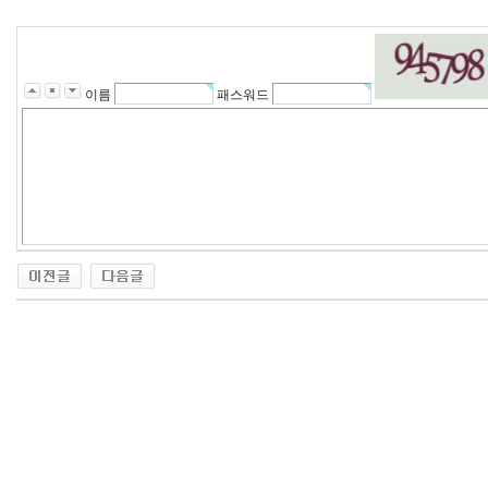
이름
패스워드