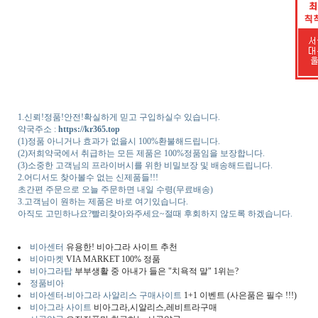
1.신뢰!정품!안전!확실하게 믿고 구입하실수 있습니다.
약국주소 :
https://kr365.top
(1)정품 아니거나 효과가 없을시 100%환불해드립니다.
(2)저희약국에서 취급하는 모든 제품은 100%정품임을 보장합니다.
(3)소중한 고객님의 프라이버시를 위한 비밀보장 및 배송해드립니다.
2.어디서도 찾아볼수 없는 신제품들!!!
초간편 주문으로 오늘 주문하면 내일 수령(무료배송)
3.고객님이 원하는 제품은 바로 여기있습니다.
아직도 고민하나요?빨리찾아와주세요~절때 후회하지 않도록 하겠습니다.
비아센터
유용한! 비아그라 사이트 추천
비아마켓
VIA MARKET 100% 정품
비아그라탑
부부생활 중 아내가 들은 "치욕적 말" 1위는?
정품비아
비아센터-비아그라 사알리스 구매사이트
1+1 이벤트 (사은품은 필수 !!!)
비아그라 사이트
비아그라,시알리스,레비트라구매