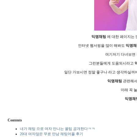
익­명­채­팅
에 대한 페이지는 
인터넷 웹서핑을 많이 해봐도
익­명­채
여기저기 다녀보면 전
그런분들에게 도움되시라고
익
일단 가보시면 정말 좋구나 라고 생각하실꺼에
익­명­채­팅
관련해서 
아래 꼭 
익­명­채
Contents
내가 채팅 으로 여자 만나는 꿀팁 공개한다ㅋㅋ
20대 여자많은 무료 만남 채팅어플 후기