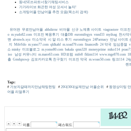
동네SE쓰파트너찾기채팅서비스
가가라이브 화끈한 여성 꼬셔서 놀자!
소개팅어플 만남어플 추천 모음(목소리 검색)
유머판
무료만남어플
althdirrnr
비아몰
신규 노제휴 사이트
viagrastore
미프진
o
m.yudo82.com
미프진 복용후기
대출DB
euromifegyn
vnnd33
myilsag
천사약
맨
alvmwls.xyz
미소약국
시 알 리스 후기
euromifegyn
24Parmacy
만남 사이트 
지
MifeSilo
m.yano77.com
qldkahf
m.xoad79.com
financedb
24 약국
임심중절
v
소 minky
미프블로그
m.yomo80.com
bakala
qmn320
moneyprime
miko114
poao7
iso
남성 커뮤니티
m.maro63.com
HD포럼
mife8
fldzm114
www.mge870.com
1
출
Gmdqnswp
김포카카오톡 친구찾기
미프진 약국
m.woao50.com
링크114
24
렌
Tags:
#
가보자갈때까지만남채팅헌팅
#
20대30대실제만남 어플순위
#
동영상미팅 만
어플 리얼후기
이름
패스워드