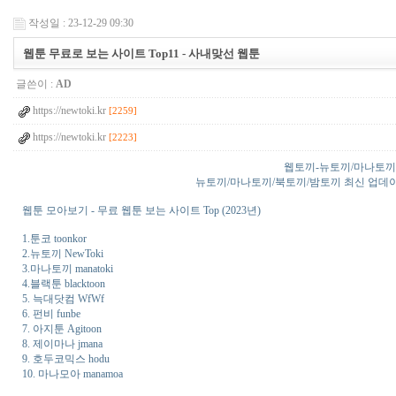
작성일 : 23-12-29 09:30
웹툰 무료로 보는 사이트 Top11 - 사내맞선 웹툰
글쓴이 :
AD
https://newtoki.kr
[2259]
https://newtoki.kr
[2223]
웹토끼-뉴토끼/마나토끼
뉴토끼/마나토끼/북토끼/밤토끼 최신 업데이트 정보
웹툰 모아보기 - 무료 웹툰 보는 사이트 Top (2023년)
1.툰코 toonkor
2.뉴토끼 NewToki
3.마나토끼 manatoki
4.블랙툰 blacktoon
5. 늑대닷컴 WfWf
6. 펀비 funbe
7. 아지툰 Agitoon
8. 제이마나 jmana
9. 호두코믹스 hodu
10. 마나모아 manamoa