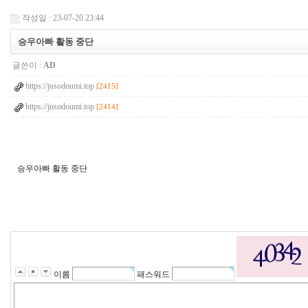
작성일 : 23-07-20 23:44
승우아빠 활동 중단
글쓴이 :
AD
https://jusodoumi.top
[2415]
https://jusodoumi.top
[2414]
승우아빠 활동 중단
q
l
d
k
t
p
s
x
j
q
이름
패스워드
l
d
k