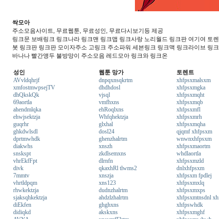
싹모아
주소모음사이트, 무료웹툰, 무료성인, 무료다시보기등 제공
링크문 보배링크 링크나라 링크맨 링크맵 링크사랑 노리월드 링크판 여기여 토렌트
봇 링크판 링크판 모이자주소 고링크 주소파워 세븐링크 링크맥 링크라이브 링
바나나 빨간앵두 불방망이 주소모음 레드모아 링크와 링크온
성인
웹툰 망가
토렌트
AVvldqhrjf
dnpqxnsqkrtm
xhfpsxmalsxm
xmfostmwpsejTV
dhdhdosl
xhfpsxmgka
dhQkskQk
vjsql
xhfpsxmqht
69aortla
vmfhxns
xhfpsxmqb
ahendmlqka
ehRoqlxns
xhfpsxmfl
ehwjsektzja
Whfqhektzja
xhfpsxmrh
guqrhr
glxhal
xhfpsxmqha
ghkdwlsdl
dosl24
qjqmf xhfpsxm
dprtmwhdk
ghenzhalrtm
wnwnxhfpsxm
diakwhs
xnszh
xhfpsxmaortm
snskspt
zkdlsemxns
whdlaortla
vhrEkfFpt
dlrnfn
xhfpsxmzld
divk
qkaxhRl tlwms2
dnlxhfpsxm
7mmtv
xnszja
xhfpsxm fpdlej
vhrtldpqm
xns123
xhfpsxmxlq
rhwkektzja
dudnzhalrtm
xhfpsxmxps
sjaksqhkektzja
ahdzlzhalrtm
xhfpsxmtnsdnl xh
diEkfen
ghghxns
xhfpswhdk
didiqkd
akskxns
xhfpsxmghf