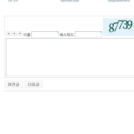
AVYA
xnsvmfFlrtm
xhfpsxmwhwh
a
l
v
m
w
l
이름
패스워드
s.
x
y
z
출
장
파
란
출
장
마
사
지
m.
m
r
c
9
7.
c
o