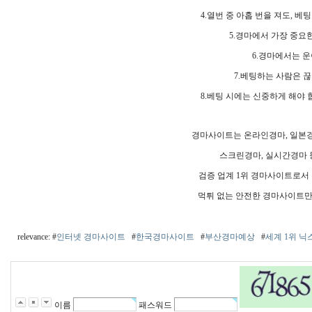
4.열번 중 아홉 번을 져도, 베
5.경마에서 가장 중요
6.경마에서는 운
7.베팅하는 사람은 
8.베팅 시에는 신중하게 해야 
경마사이트는 온라인경마, 일본경
스크린경마, 실시간경마 
검증 업계 1위 경마사이트로서
먹튀 없는 안전한 경마사이트만
relevance: #
인터넷 경마사이트
#
한국경마사이트
#
부산경마예상
#
세계 1위 닉
이름
패스워드