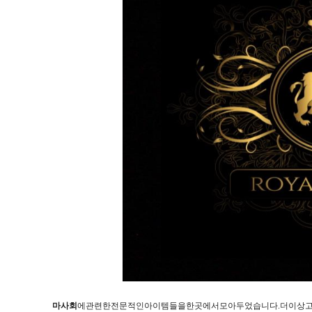
마사회
에관련한전문적인아이템들을한곳에서모아두었습니다.더이상고