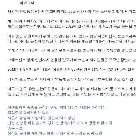
비아그라
러시아 산업통상부는 비아그라의 대체품을 생산하기 위해 노력하고 있다. 비아그
화이자의 자회사인 미국 제약사 비아트리스는 우크라이나 침공 직후 러시아에서
통상교섭본부는 “비아트리스 LLC는 2022년 알약 형태의 비아그라 공급 중단을 
이번 중단을 만회하기 위해 크렘린궁은 국내 임상시험을 지원해왔다. 보건복지
데나필이라는 물질이 함유된 제네릭 의약품을 제조할 “기술적 가능성”을 가지고 
36개 러시아 기업이 러시아 발기부전 치료제를 생산하기 위해 등록증을 발급받았
코메르산트 경제 일간지가 인용한 연구에 따르면 러시아인들은 2022년 중반에 발기부
2022년 1~3분기 실데나필이 함유된 의약품 생산량은 11% 이상 증가한 반면 같
러시아 보건부는 이 제네릭 의약품에 관해서는 약국들이 부족함을 겪고 있지 않다
미국과 영국, 유럽연합(EU) 등이 러시아에 부과하는 제재는 의약품과 의료기기
품 공급이 복잡해질 수 있다고 경고했고, 많은 기업들이 자발적으로 오레알을 줄
성생활의 만족도를 높이는 방법: 관계 개선과 새로운 아이디어
강직도를 향상시키는 방법
사춘기 남성의 사정지연: 원인과 치료 방법
남성 건강을 위한 발기력 강화 방법: 발기력 저하 예방을 위한 조치
조루 치료
성적인 문제를 예방하는 방법: 사정지연과 관련된 팁과 조언