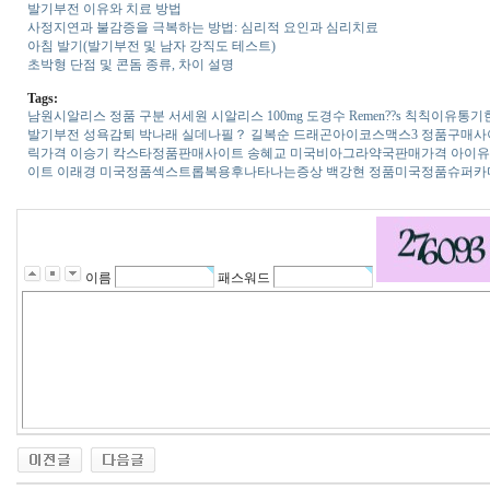
발기부전 이유와 치료 방법
사정지연과 불감증을 극복하는 방법: 심리적 요인과 심리치료
아침 발기(발기부전 및 남자 강직도 테스트)
초박형 단점 및 콘돔 종류, 차이 설명
Tags:
남원시알리스 정품 구분
서세원
시­알리스 100mg
도경수
Remen??s 칙칙이유통기
발기부전 성욕감퇴
박나래
실데나필？
길복순
드래곤아이코스맥스3 정품구매사
릭가격
이승기
칵스타정품판매사이트
송혜교
미국비­아그라약국판매가격
아이유
이트
이래경
미국정품섹스트롭복용후나타나는증상
백강현
정품미국정품슈퍼카
이름
패스워드