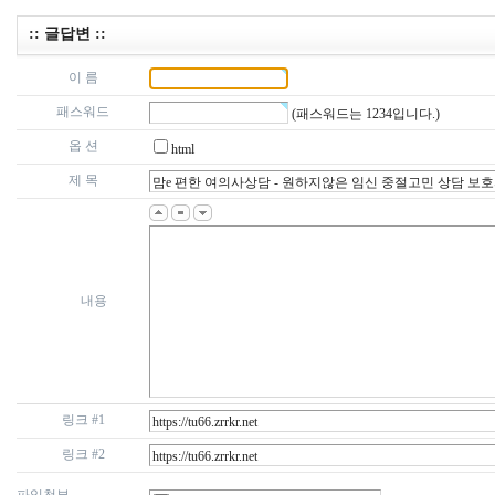
:: 글답변 ::
이 름
패스워드
(패스워드는 1234입니다.)
옵 션
html
제 목
내용
링크 #1
링크 #2