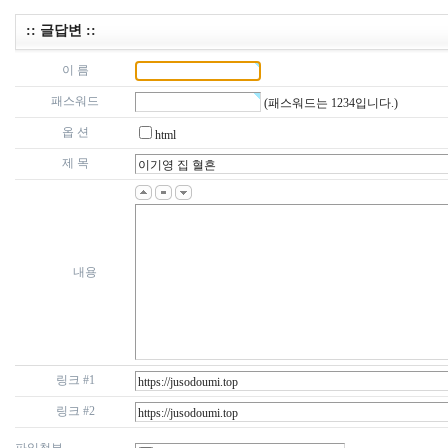
:: 글답변 ::
이 름
패스워드
(패스워드는 1234입니다.)
옵 션
html
제 목
내용
링크 #1
링크 #2