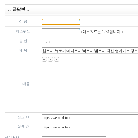
:: 글답변 ::
이 름
패스워드
(패스워드는 1234입니다.)
옵 션
html
제 목
내용
링크 #1
링크 #2