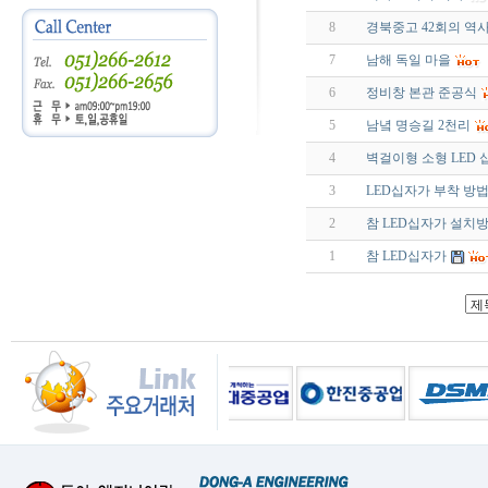
8
경북중고 42회의 역
7
남해 독일 마을
6
정비창 본관 준공식
5
남녘 명승길 2천리
4
벽걸이형 소형 LED 
3
LED십자가 부착 방법
2
참 LED십자가 설치
1
참 LED십자가