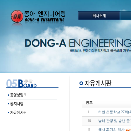
번호
11
하빈 초등학교 27회(
10
남해 관광 및 송년 골
9
해사 21기의 역사