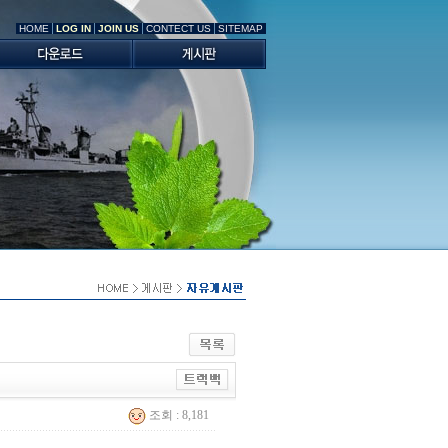
HOME
LOG IN
JOIN US
CONTECT US
SITEMAP
조회 : 8,181